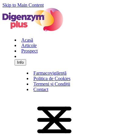
Skip to Main Content
Acasă
Articole
Prospect
Info
Farmacovigilență
Politica de Cookies
Termeni și Condiții
Contact