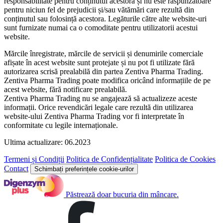
responsabilitate pentru conținutul acestora și nu este răspunzătoare
pentru niciun fel de prejudicii și/sau vătămări care rezultă din
conținutul sau folosință acestora. Legăturile către alte website-uri
sunt furnizate numai ca o comoditate pentru utilizatorii acestui
website.
Mărcile înregistrate, mărcile de servicii și denumirile comerciale
afișate în acest website sunt protejate și nu pot fi utilizate fără
autorizarea scrisă prealabilă din partea Zentiva Pharma Trading.
Zentiva Pharma Trading poate modifica oricând informațiile de pe
acest website, fără notificare prealabilă.
Zentiva Pharma Trading nu se angajează să actualizeze aceste
informații. Orice revendicări legale care rezultă din utilizarea
website-ului Zentiva Pharma Trading vor fi interpretate în
conformitate cu legile internaționale.
Ultima actualizare: 06.2023
Termeni și Condiții
Politica de Confidențialitate
Politica de Cookies
Contact
Schimbați preferințele cookie-urilor
Păstrează doar bucuria din mâncare.