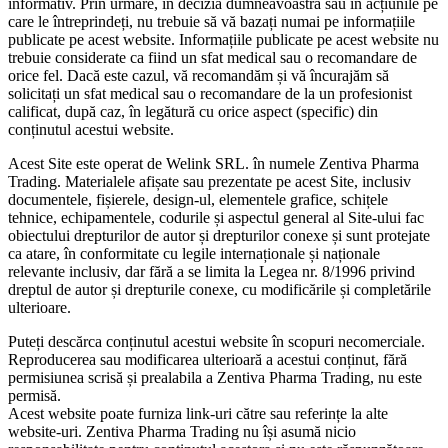
informativ. Prin urmare, în decizia dumneavoastră sau în acțiunile pe
care le întreprindeți, nu trebuie să vă bazați numai pe informațiile
publicate pe acest website. Informațiile publicate pe acest website nu
trebuie considerate ca fiind un sfat medical sau o recomandare de
orice fel. Dacă este cazul, vă recomandăm și vă încurajăm să
solicitați un sfat medical sau o recomandare de la un profesionist
calificat, după caz, în legătură cu orice aspect (specific) din
conținutul acestui website.
Acest Site este operat de Welink SRL. în numele Zentiva Pharma
Trading. Materialele afișate sau prezentate pe acest Site, inclusiv
documentele, fișierele, design-ul, elementele grafice, schițele
tehnice, echipamentele, codurile și aspectul general al Site-ului fac
obiectului drepturilor de autor și drepturilor conexe și sunt protejate
ca atare, în conformitate cu legile internaționale și naționale
relevante inclusiv, dar fără a se limita la Legea nr. 8/1996 privind
dreptul de autor și drepturile conexe, cu modificările și completările
ulterioare.
Puteți descărca conținutul acestui website în scopuri necomerciale.
Reproducerea sau modificarea ulterioară a acestui conținut, fără
permisiunea scrisă și prealabila a Zentiva Pharma Trading, nu este
permisă.
Acest website poate furniza link-uri către sau referințe la alte
website-uri. Zentiva Pharma Trading nu își asumă nicio